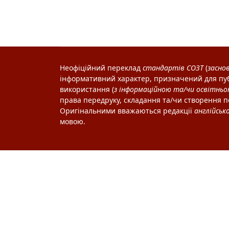
Неофіційний переклад
стандартів
СОЗТ
(
засно
інформативний характер, призначений для пуб
використання (
з інформаційною та/чи освітнь
права передруку, складання та/чи створення п
Оригінальними вважаються редакції
англійськ
мовою.