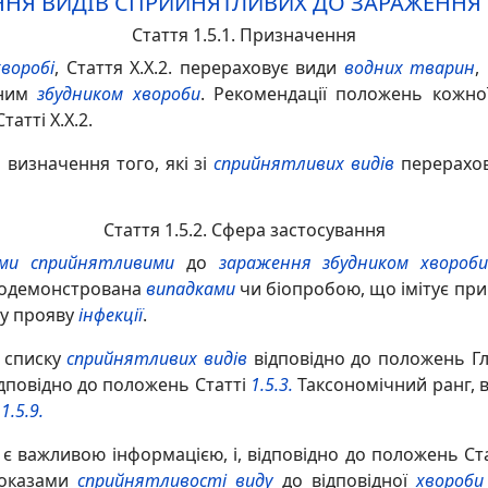
ЕННЯ ВИДІВ СПРИЙНЯТЛИВИХ ДО ЗАРАЖЕНН
Стаття 1.5.1. Призначення
хворобі
, Стаття X.X.2. перераховує види
водних тварин
,
дним
збудником хвороби
. Рекомендації положень кожно
атті X.X.2.
 визначення того, які зі
сприйнятливих видів
перерахова
Стаття 1.5.2. Сфера застосування
ми сприйнятливими
до
зараження
збудником хвороб
родемонстрована
випадками
чи біопробою, що імітує пр
му прояву
інфекції
.
 списку
сприйнятливих видів
відповідно до положень Гл
ідповідно до положень Статті
1.5.3.
Таксономічний ранг, в
і
1.5.9.
є важливою інформацією, і, відповідно до положень Ст
доказами
сприйнятливості виду
до відповідної
хвороби