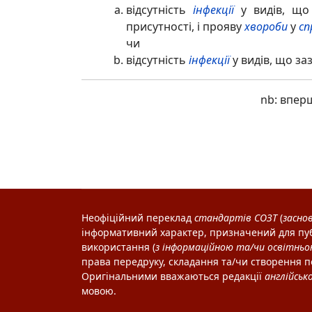
відсутність
інфекції
у видів, що
присутності, і прояву
хвороби
у
сп
чи
відсутність
інфекції
у видів, що з
nb: впер
Неофіційний переклад
стандартів
СОЗТ
(
засно
інформативний характер, призначений для пуб
використання (
з інформаційною та/чи освітнь
права передруку, складання та/чи створення п
Оригінальними вважаються редакції
англійськ
мовою.