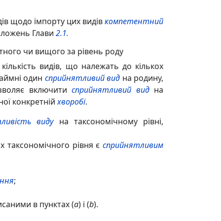
дів щодо імпорту цих видів
компетентний
положень Глави
2.1.
нтного чи вищого за рівень роду
кількість видів, що належать до кількох
наймні один
сприйнятливий вид
на родину,
дозволяє включити
сприйнятливий вид
на
еної конкретній
хворобі
.
ливість виду
на таксономічному рівні,
х таксономічного рівня є
сприйнятливим
ння
;
саними в пунктах (
a
) і (
b
).