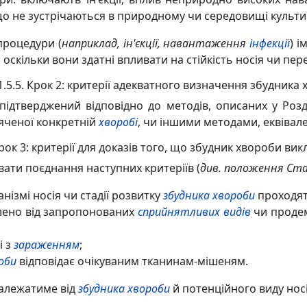
 що не зустрічаються в природному чи середовищі культи
процедури (
наприклад, ін'єкції, навантаження
інфекції
) 
 оскільки вони здатні впливати на стійкість носія чи пе
1.5.5. Крок 2: критерії адекватного визначення збудника
ідтверджений відповідно до методів, описаних у Розді
вяченої конкретній
хворобі
, чи іншими методами, еквівале
Крок 3: критерії для доказів того, що збудник хвороби ви
вати поєднання наступних критеріїв (
див. положення С
ізмі носія чи стадії розвитку
збудника хвороби
проходять
лено від запропонованих
сприйнятливих видів
чи проде
і з
зараженням
;
оби
відповідає очікуваним тканинам-мішеням.
алежатиме від
збудника хвороби
й потенційного виду носі