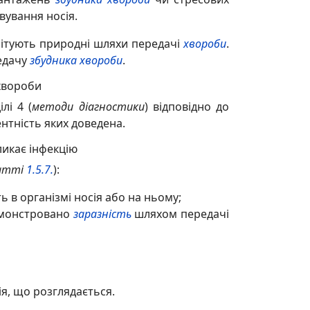
вування носія.
імітують природні шляхи передачі
хвороби
.
редачу
збудника хвороби
.
 хвороби
лі 4 (
методи
діагностики
) відповідно до
нтність яких доведена.
кликає інфекцію
татті
1.5.7.
):
 в організмі носія або на ньому;
монстровано
заразність
шляхом передачі
я, що розглядається.