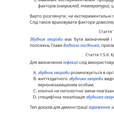
факторів (
наприклад, температури
),
Варто розглянути, чи експериментальні 
Слід також враховувати фактори довкілля,
Стаття 
Збудник хвороби
має бути визначений і п
положень Глави
Водного посібника
, прис
Стаття 1.5.6. 
Для визначення
інфекції
слід використову
збудник хвороби
розмножується в орган
життєздатного
збудника хвороби
виді
імунонезахищеним особам;
клінічні чи патологічні зміни пов'язан
специфічна локалізація
збудника хвор
Тип доказів для демонстрації
зараження
з