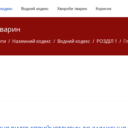
кодекс
Водний кодекс
Хвороби тварин
Корисне
тварин
рти
Наземний кодекс
Водний кодекс
РОЗДІЛ 1
Гл