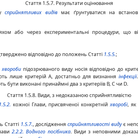
Стаття 1.5.7. Результати оцінювання
ку
сприйнятливих видів
має ґрунтуватися на встановл
яхом або через експериментальні процедури, що 
дтверджено відповідно до положень Статті
1.5.5.
;
 хвороби
підозрюваного виду носія відповідно до крите
ють лише критерій A, достатньо для визнання
інфекції
ь бути виконані принаймні два з критеріїв В, С чи D.
Стаття 1.5.8. Види, з недоказаною сприйнятливістю
1.5.2.
кожної Глави, присвяченої конкретній
хворобі
, я
ь Статті
1.5.7.
, дослідження
сприйнятливості виду
є непо
Глави
2.2.2.
Водного посібника
. Види з неповними дока