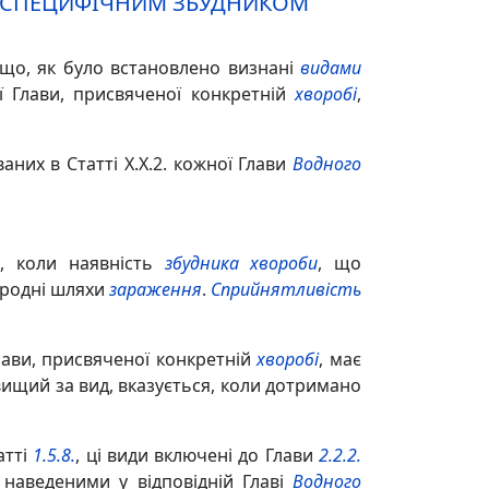
Я СПЕЦИФІЧНИМ ЗБУДНИКОМ
 що, як було встановлено визнані
видами
ї Глави, присвяченої конкретній
хворобі
,
них в Статті X.X.2. кожної Глави
Водного
и
, коли наявність
збудника хвороби
, що
иродні шляхи
зараження
.
Сприйнятливість
ави, присвяченої конкретній
хворобі
, має
ищий за вид, вказується, коли дотримано
атті
1.5.8.
, ці види включені до Глави
2.2.2.
наведеними у відповідній Главі
Водного