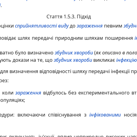
і
.
Стаття 1.5.3. Підхід
 оцінки
сприйнятливості виду
до
зараження
певним
збудн
відповідає шлях передачі природним шляхам поширення
і
екватно було визначено
збудник хвороби
(
як описано в по
зують докази на те, що
збудник хвороби
викликає
інфекцію
рії для визначення відповідності шляху передачі інфекці
рез:
, коли
зараження
відбулось без експериментального вт
опуляціях;
цедури: включаючи співіснування з
інфікованими
носія
ури: включають ін'єкції, вплив неприродно високих н