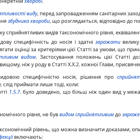
конкретній
хворобі
.
ятливості виду
, перед запровадженням санітарних захо
ння
збудника хвороби
, що розглядається, відповідно до 
ску сприйнятливих видів таксономічного рівня, еквівале
ову специфічність до носія і здатні
заражати
велику 
гати оцінці за критеріями цієї Статті за умови, що при
ятливим видом
. Застосування положень цієї Статті 
ищому, ніж у роду в Статті X.X.2. кожної Глави, присвяч
видовою специфічністю носія, рішення про
сприйнят
, слід приймати лише тоді, коли:
тті
1.5.7.
було доведено, що більш ніж один вид у межа
номічного рівня, не був
видом сприйнятливим
до
зараже
ксономічний рівень, що можна визначити доказами, опи
фекції
включають: