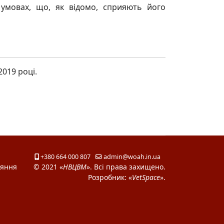
мовах, що, як відомо, сприяють його
019 році.
+380 664 000 807
admin@woah.in.ua
ияння
© 2021 «
НВЦВМ
». Всі права захищено.
Розробник: «
VetSpace
».