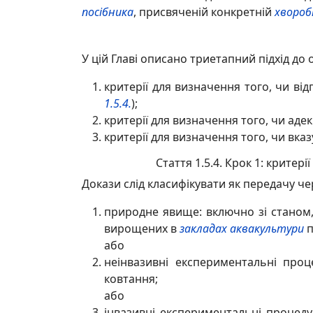
посібника
, присвяченій конкретній
хвороб
У цій Главі описано триетапний підхід до
критерії для визначення того, чи 
1.5.4.
);
критерії для визначення того, чи ад
критерії для визначення того, чи вка
Стаття 1.5.4. Крок 1: крите
Докази слід класифікувати як передачу че
природне явище: включно зі станом
вирощених в
закладах аквакультури
п
або
неінвазивні експериментальні про
ковтання;
або
інвазивні експериментальні процед