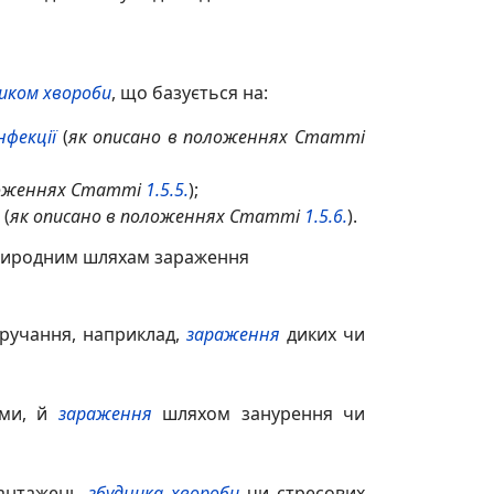
иком хвороби
, що базується на:
нфекції
(
як описано в положеннях Статті
ложеннях Статті
1.5.5.
);
(
як описано в положеннях Статті
1.5.6.
).
ї природним шляхам зараження
ручання, наприклад,
зараження
диких чи
ми, й
зараження
шляхом занурення чи
авантажень
збудника хвороби
чи стресових