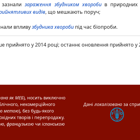
 зазнали
зараження
збудником хвороби
в природних у
рийнятливих видів
, що мешкають поруч;
азнали впливу
збудника хвороби
під час біопроби.
ше прийнято у 2014 році; останнє оновлення прийнято у 2
вана як
МЕБ
), носить виключно
лічного, некомерційного
Дані
локалізовано
за спр
ою метою
), без будь-якого
охідних творів і перепродажу.
ою
,
французькою
чи
іспанською