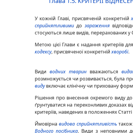
Глава 1.5.
КРИТЕРІЇ ВІДНЕС
У кожній Главі, присвяченій конкретній
сприйнятливими
до
зараження
відпові
стосуються лише видів, перерахованих у Ст
Метою цієї Глави є надання критеріїв для
кодексу
, присвяченої конкретній
хворобі
.
Види
водних тварин
вважаються
вида
розмножується чи розвивається, була п
виду
включає клінічну чи приховану фор
Рішення про внесення окремого виду до
ґрунтуватися на переконливих доказах в
критеріїв, наведених в положеннях Статт
Ймовірна
видова сприйнятливість
також 
Водного посібника
. Види з неповними 