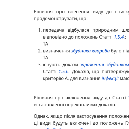
Рішення про внесення виду до спис
продемонструвати, що:
передача відбулася природним шл
відповідно до положень Статті
1.5.4.
;
ТА
визначення
збудника хвороби
було пі
ТА
існують докази
зараження
збудником
Статті
1.5.6.
Доказів, що підтверджу
критерію А, для визнання
інфекції
мают
Рішення про включення виду до Статті
встановленні переконливих доказів.
Однак, якщо після застосування положен
ці види будуть включені до положень 