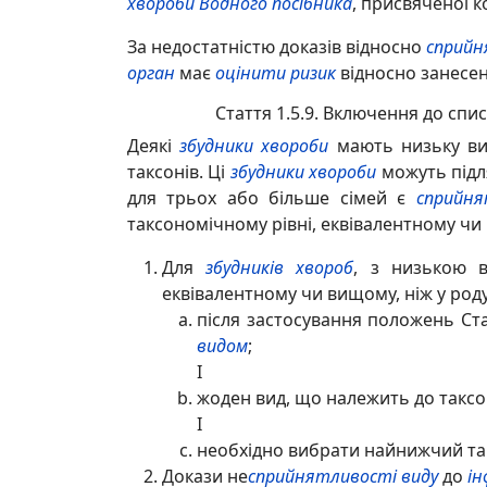
хвороби
Водного посібника
, присвяченої 
За недостатністю доказів відносно
сприйн
орган
має
оцінити ризик
відносно занесе
Стаття 1.5.9. Включення до спи
Деякі
збудники хвороби
мають низьку вид
таксонів. Ці
збудники хвороби
можуть підля
для трьох або більше сімей є
сприйн
таксономічному рівні, еквівалентному чи в
Для
збудників хвороб
, з низькою 
еквівалентному чи вищому, ніж у роду
після застосування положень Ста
видом
;
І
жоден вид, що належить до таксо
І
необхідно вибрати найнижчий та
Докази не
сприйнятливості виду
до
ін