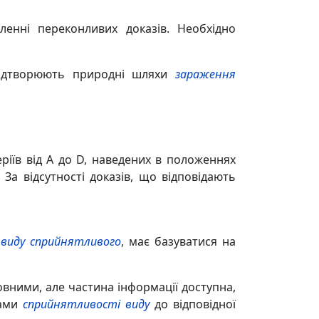
енні переконливих доказів. Необхідно
відтворюють природні шляхи
зараження
ріїв від A до D, наведених в положеннях
. За відсутності доказів, що відповідають
к
виду сприйнятливого
, має базуватися на
вними, але частина інформації доступна,
зами
сприйнятливості виду
до відповідної