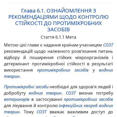
Глава 6.1.
ОЗНАЙОМЛЕННЯ З
РЕКОМЕНДАЦІЯМИ ЩОДО КОНТРОЛЮ
СТІЙКОСТІ ДО ПРОТИМІКРОБНИХ
ЗАСОБІВ
Стаття 6.1.1 Мета
Метою цієї глави є надання країнам-учасницям
СОЗТ
рекомендацій щодо належного розв'язання питань
відбору й поширення стійких мікроорганізмів і
детермінант протимікробної стійкості в результаті
використання
протимікробних засобів
у
водних
тварин
.
Протимікробні засоби
необхідні для здоров'я людей і
добробуту
водних тварин
.
СОЗТ
визнає потребу
ветеринарів
в застосуванні
протимікробних засобів
для лікування й контролю
інфекційних
хвороб
водних
тварин
. Тому
СОЗТ
вважає важливим доступ до