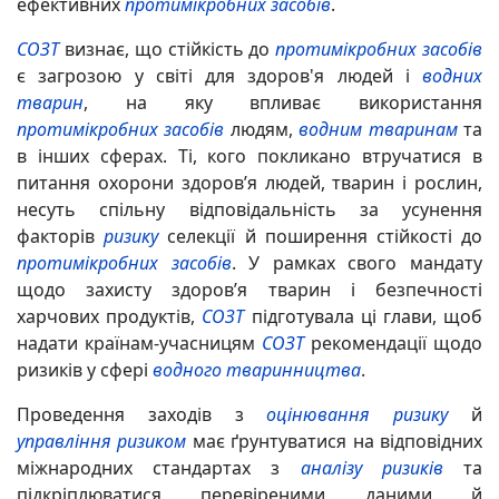
ефективних
протимікробних засобів
.
СОЗТ
визнає, що стійкість до
протимікробних засобів
є загрозою у світі для здоров'я людей і
водних
тварин
, на яку впливає використання
протимікробних засобів
людям,
водним тваринам
та
в інших сферах. Ті, кого покликано втручатися в
питання охорони здоров’я людей, тварин і рослин,
несуть спільну відповідальність за усунення
факторів
ризику
селекції й поширення стійкості до
протимікробних засобів
. У рамках свого мандату
щодо захисту здоров’я тварин і безпечності
харчових продуктів,
СОЗТ
підготувала ці глави, щоб
надати країнам-учасницям
СОЗТ
рекомендації щодо
ризиків у сфері
водного тваринництва
.
Проведення заходів з
оцінювання ризику
й
управління ризиком
має ґрунтуватися на відповідних
міжнародних стандартах з
аналізу ризиків
та
підкріплюватися перевіреними даними й