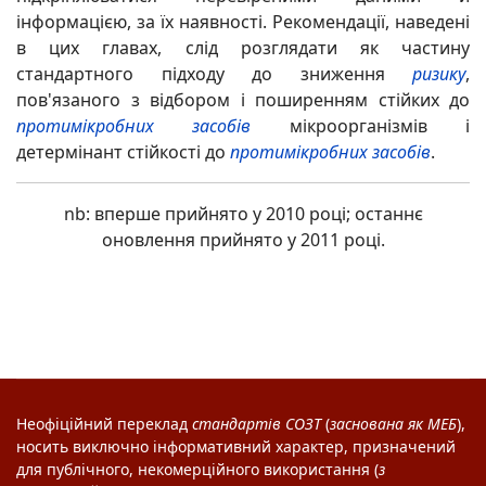
інформацією, за їх наявності. Рекомендації, наведені
в цих главах, слід розглядати як частину
стандартного підходу до зниження
ризику
,
пов'язаного з відбором і поширенням стійких до
протимікробних засобів
мікроорганізмів і
детермінант стійкості до
протимікробних засобів
.
nb: вперше прийнято у 2010 році; останнє
оновлення прийнято у 2011 році.
Неофіційний переклад
стандартів
СОЗТ
(
заснована як
МЕБ
),
носить виключно інформативний характер, призначений
для публічного, некомерційного використання (
з