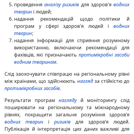
проведення
аналізу ризиків
для здоров'я
водних
тварин
і людей;
надання рекомендацій щодо політики й
програм у сфері здоров'я людей і
водних
тварин
;
надання інформації для сприяння розумному
використанню, включаючи рекомендації для
фахівців, які призначають
протимікробні засоби
водним тваринам
.
Слід заохочувати співпрацю на регіональному рівні
між країнами, що здійснюють
нагляд
за стійкістю до
протимікробних засобів
.
Результати програм
нагляду
й моніторингу слід
поширювати на регіональному та міжнародному
рівнях, покращити загальне розуміння здоров’я
водних тварин
і
ризиків
для здоров’я людей.
Публікація й інтерпретація цих даних важливі для