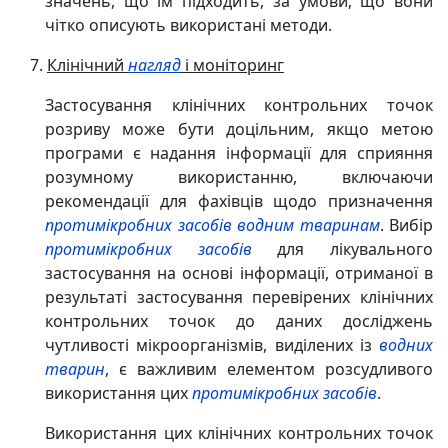
значень, що їм підходить, за умови, що вони
чітко описують використані методи.
Клінічний
нагляд
і моніторинг
Застосування клінічних контрольних точок
розриву може бути доцільним, якщо метою
програми є надання інформації для сприяння
розумному використанню, включаючи
рекомендації для фахівців щодо призначення
протимікробних засобів
водним тваринам
. Вибір
протимікробних засобів
для лікувального
застосування на основі інформації, отриманої в
результаті застосування перевірених клінічних
контрольних точок до даних досліджень
чутливості мікроорганізмів, виділених із
водних
тварин
, є важливим елементом розсудливого
використання цих
протимікробних засобів
.
Використання цих клінічних контрольних точок