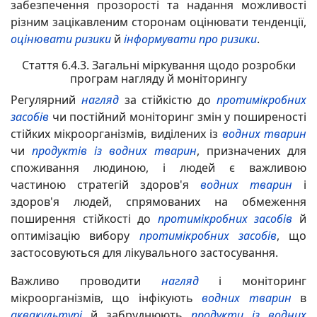
забезпечення прозорості та надання можливості
різним зацікавленим сторонам оцінювати тенденції,
оцінювати ризики
й
інформувати про ризики
.
Стаття 6.4.3. Загальні міркування щодо розробки
програм нагляду й моніторингу
Регулярний
нагляд
за стійкістю до
протимікробних
засобів
чи постійний моніторинг змін у поширеності
стійких мікроорганізмів, виділених із
водних тварин
чи
продуктів із водних тварин
, призначених для
споживання людиною, і людей є важливою
частиною стратегій здоров'я
водних тварин
і
здоров'я людей, спрямованих на обмеження
поширення стійкості до
протимікробних засобів
й
оптимізацію вибору
протимікробних засобів
, що
застосовуються для лікувального застосування.
Важливо проводити
нагляд
і моніторинг
мікроорганізмів, що інфікують
водних тварин
в
аквакультурі
й забруднюють
продукти із водних