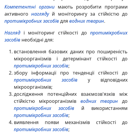
Компетентні органи
мають розробити програми
активного
нагляду
й моніторингу за стійкістю до
протимікробних засобів
для
водних тварин
.
Нагляд
і моніторинг стійкості до
протимікробних
засобів
необхідні для:
встановлення базових даних про поширеність
мікроорганізмів і детермінант стійкості до
протимікробних засобів
;
збору інформації про тенденції стійкості до
протимікробних засобів
у відповідних
мікроорганізмів;
дослідження потенційних взаємозв'язків між
стійкістю мікроорганізмів
водних тварин
до
протимікробних засобів
й використанням
протимікробних засобів
;
виявлення появи механізмів стійкості до
протимікробних засобів
;