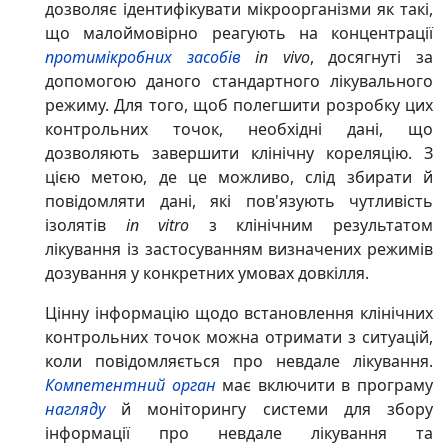
дозволяє ідентифікувати мікроорганізми як такі,
що малоймовірно реагують на концентрації
протимікробних засобів
in vivo
, досягнуті за
допомогою даного стандартного лікувального
режиму. Для того, щоб полегшити розробку цих
контрольних точок, необхідні дані, що
дозволяють завершити клінічну кореляцію. З
цією метою, де це можливо, слід збирати й
повідомляти дані, які пов'язують чутливість
ізолятів
in vitro
з клінічним результатом
лікування із застосуванням визначених режимів
дозування у конкретних умовах довкілля.
Цінну інформацію щодо встановлення клінічних
контрольних точок можна отримати з ситуацій,
коли повідомляється про невдале лікування.
Компетентний орган
має включити в програму
нагляду
й моніторингу системи для збору
інформації про невдале лікування та