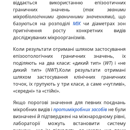
віддається використанню епізоотичних
граничних значень (
так званими
мікробіологічними граничними значеннями
), що
базуються на розподілі
МІК
чи діаметрах зон
пригнічення росту конкретних видів
досліджуваних мікроорганізмів.
Коли результати отримані шляхом застосування
епізоотологічних граничних значень, їх
поділяють на два класи: «дикий тип» (
WT
) і «не
дикий тип» (
NWT
).Коли результати отримані
шляхом застосування клінічних граничних
точок, їх групують у три класи, а саме «чутливі»,
«середні» та «стійкі».
Якщо порогові значення для певних поєднань
мікробних видів і
протимікробних засобів
не були
визначені й підтверджені на міжнародному рівні,
лабораторії можуть встановити систему