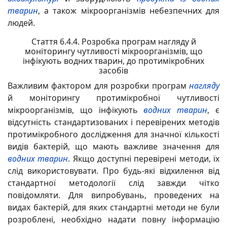
тварин
, а також мікроорганізмів небезпечних для
людей.
Стаття 6.4.4. Розробка програм нагляду й
моніторингу чутливості мікроорганізмів, що
інфікують водних тварин, до протимікробних
засобів
Важливим фактором для розробки програм
нагляду
й моніторингу протимікробної чутливості
мікроорганізмів, що інфікують
водних тварин
, є
відсутність стандартизованих і перевірених методів
протимікробного дослідження для значної кількості
видів бактерій, що мають важливе значення для
водних тварин
. Якщо доступні перевірені методи, їх
слід використовувати. Про будь-які відхилення від
стандартної методології слід завжди чітко
повідомляти. Для випробувань, проведених на
видах бактерій, для яких стандартні методи не були
розроблені, необхідно надати повну інформацію