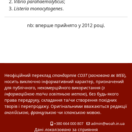
Vibrio parahaemolyticus
;
Listeria monocytogenes
.
nb: вперше прийнято у 2012 році.
Неофіційний переклад
стандартів
СОЗТ
(
заснована як
МЕБ
),
носить виключно інформативний характер, призначений
для публічного, некомерційного використання (
з
інформаційною та/чи освітньою метою
), без будь-якого
права передруку, складання та/чи створення похідних
творів і перепродажу. Оригінальними вважаються редакції
англійською
,
французькою
чи
іспанською
мовою.
+380 664 000 807
admin@woah.in.ua
Дані
локалізовано
за сприяння