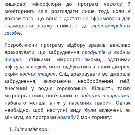
кишкової мікрофлори до програм
нагляду
й
моніторингу слід розглядати лише тоді, коли є
докази того, що вона є достатньо сформована для
підвищення
ризику
стійкості до
протимікробних
засобів
.
Розробляючи програму відбору зразків, важливо
враховувати, що забруднення
продуктів із водних
тварин
стійкими мікроорганізмами, здатними
інфікувати людей, може відбуватися з інших джерел,
окрім
водних тварин
. Слід враховувати всі джерела
забруднення, включаючи необроблений гній,
внесений у водне середовище. Кількість таких
мікроорганізмів, пов'язаних із
водними тваринами
,
набагато менша, аніж у наземних тварин. Однак
необхідно, щоб наступні види були включені, як
мінімум, до програми
нагляду
й моніторингу:
Salmonella
spp.;