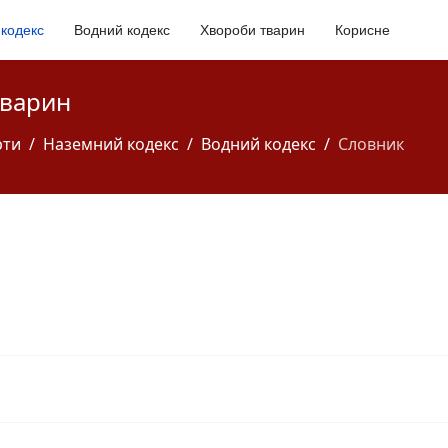
кодекс
Водний кодекс
Хвороби тварин
Корисне
тварин
рти
Наземний кодекс
Водний кодекс
Словник