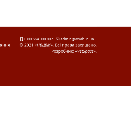
+380 664 000 807
admin@woah.in.ua
ияння
© 2021 «
НВЦВМ
». Всі права захищено.
Розробник: «
VetSpace
».