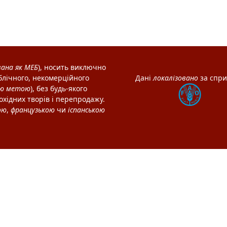
вана як
МЕБ
), носить виключно
лічного, некомерційного
Дані
локалізовано
за спр
ою метою
), без будь-якого
охідних творів і перепродажу.
ою
,
французькою
чи
іспанською