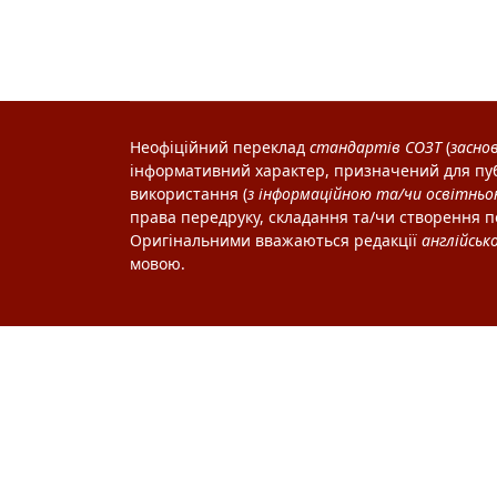
Неофіційний переклад
стандартів
СОЗТ
(
засно
інформативний характер, призначений для пуб
використання (
з інформаційною та/чи освітнь
права передруку, складання та/чи створення п
Оригінальними вважаються редакції
англійськ
мовою.