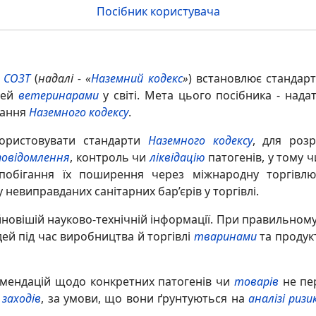
Посібник користувача
СОЗТ
(
надалі - «
Наземний кодекс
»
) встановлює стандар
дей
ветеринарами
у світі. Мета цього посібника - над
вання
Наземного кодексу
.
ристовувати стандарти
Наземного кодексу
, для роз
повідомлення
, контроль чи
ліквідацію
патогенів, у тому ч
апобігання їх поширення через міжнародну торгів
евиправданих санітарних бар’єрів у торгівлі.
новішій науково-технічній інформації. При правильному
ей під час виробництва й торгівлі
тваринами
та продук
комендацій щодо конкретних патогенів чи
товарів
не пе
 заходів
, за умови, що вони ґрунтуються на
аналізі ризи