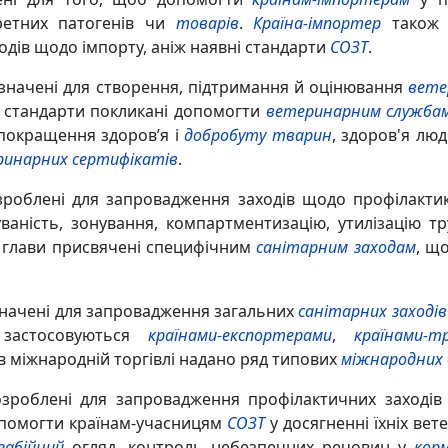
етних патогенів чи
товарів
.
Країна-імпортер
також м
одів щодо імпорту, аніж наявні стандарти
СОЗТ
.
изначені для створення, підтримання й оцінювання
вете
і стандарти покликані допомогти
ветеринарним служба
 покращення здоров’я і
добробуту тварин
, здоров'я люд
ринарних сертифікатів
.
роблені для запровадження заходів щодо профілакти
уваність, зонування, компартментизацію, утилізацію т
мі глави присвячені специфічним
санітарним заходам
, щ
начені для запровадження загальних
санітарних заходів
 застосовуються
країнами-експортерами
,
країнами-т
в міжнародній торгівлі надано ряд типових
міжнародних 
зроблені для запровадження профілактичних заходів
допомогти країнам-учасницям
СОЗТ
у досягненні їхніх ве
забійний
огляд, контроль небезпечних речовин у
кор