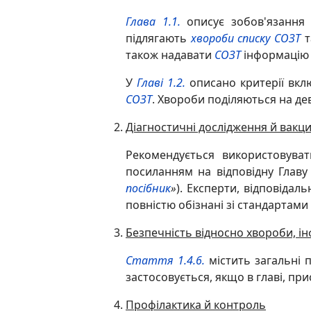
Глава 1.1.
описує зобов'язання 
підлягають
хвороби списку СОЗТ
т
також надавати
СОЗТ
інформацію п
У
Главі 1.2.
описано критерії вк
СОЗТ
. Хвороби поділяються на дев
Діагностичні дослідження й вакц
Рекомендується використовуват
посиланням на відповідну Глав
посібник
»
). Експерти, відповіда
повністю обізнані зі стандартами
Безпечність відносно хвороби, інф
Стаття 1.4.6.
містить загальні
застосовується, якщо в главі, пр
Профілактика й контроль