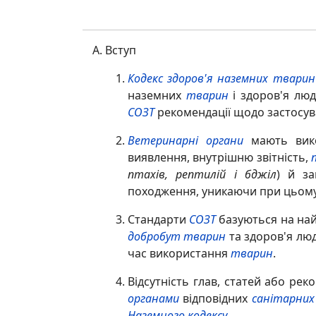
Вступ
Кодекс здоров'я наземних тварин
наземних
тварин
і здоров'я лю
СОЗТ
рекомендації щодо застосу
Ветеринарні органи
мають вико
виявлення, внутрішню звітність,
птахів, рептилій і бджіл
) й з
походження, уникаючи при цьому н
Стандарти
СОЗТ
базуються на най
добробут тварин
та здоров'я люд
час використання
тварин
.
Відсутність глав, статей або ре
органами
відповідних
санітарних
Наземного кодексу
.