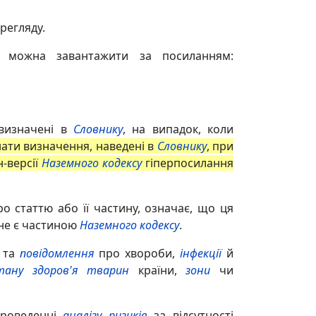
ерегляду.
и можна завантажити за посиланням:
 визначені в
Словнику
, на випадок, коли
ати визначення, наведені в
Словнику
, при
н-версії
Наземного кодексу
гіперпосилання
о статтю або її частину, означає, що ця
 не є частиною
Наземного кодексу
.
та
повідомлення
про хвороби,
інфекції
й
тану здоров'я тварин
країни,
зони
чи
роведенні
аналізу ризиків
за відсутності