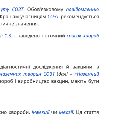
туту
СОЗТ
. Обов'язковому
повідомленню
Країнам-учасницям
СОЗТ
рекомендується
отичне значення.
і 1.3.
- наведено поточний
список хвороб
іагностичні дослідження й вакцини із
 наземних тварин
СОЗТ
(
далі – «
Наземний
 хвороб і виробництво вакцин, мають бути
сно хвороби,
інфекції
чи
інвазії
. Ця стаття