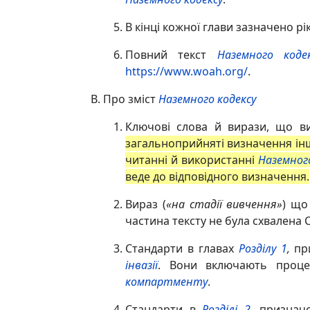
В кінці кожної глави зазначено рі
Повний текст
Наземного кодек
https://www.woah.org/
.
Про зміст
Наземного кодексу
Ключові слова й вирази, що в
загальноприйняті визначення інш
читанні й використанні
Наземного
веде до відповідного визначення.
Вираз (
«на стадії вивчення»
) що
частина тексту не була схвалена 
Стандарти в главах
Розділу 1
,
при
інвазії
. Вони включають проц
компартменту
.
Стандарти в
Розділі 2
, признач