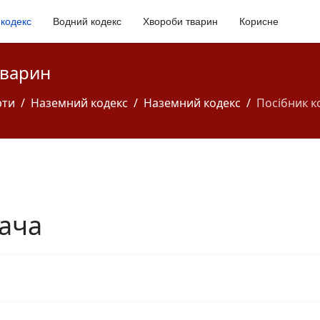
кодекс
Водний кодекс
Хвороби тварин
Корисне
тварин
рти
Наземний кодекс
Наземний кодекс
Посібник к
вача