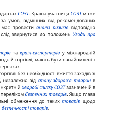
ндартах
СОЗТ
. Країна-учасниця
СОЗТ
може
а умов, відмінних від рекомендованих
має провести
аналіз ризиків
відповідно
 слід звернутися до положень
Угоди про
терів
та
країн-експортерів
у міжнародній
родній торгівлі, мають бути ознайомлені з
перечках.
ргівлі без необхідності вжиття заходів зі
, незалежно від
стану здоров'я тварин
в
онкретній
хворобі списку СОЗТ
зазначеній в
з переліком
безпечних товарів
. Якщо глава
льні обмеження до таких
товарів
щодо
я
безпечності товарів
.