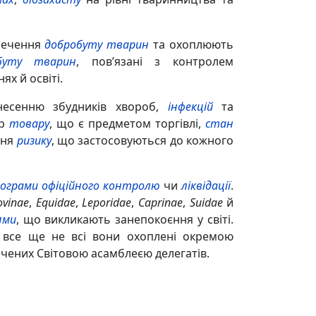
зпечення
добробуту тварин
та охоплюють
буту тварин
, пов’язані з контролем
ях й освіті.
несенню збудників хвороб,
інфекцій
та
ер
товару
, що є предметом торгівлі,
стан
ння
ризику
, що застосовуються до кожного
ограми офіційного контролю
чи
ліквідації
.
ovinae
,
Equidae
,
Leporidae
,
Caprinae
,
Suidae
й
ями
, що викликають занепокоєння у світі.
, все ще не всі вони охоплені окремою
ачених Світовою асамблеєю делегатів.