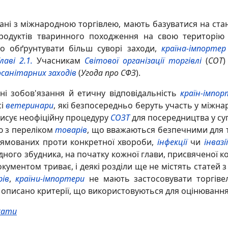
зані з міжнародною торгівлею, мають базуватися на ста
одуктів тваринного походження на свою територію з
о обґрунтувати більш суворі заходи,
країна-імпортер
лаві 2.1.
Учасникам
Світової організації торгівлі
(
СОТ
)
санітарних заходів
(
Угода про СФЗ
).
і зобов'язання й етичну відповідальність
країн-імпор
сі
ветеринари
, які безпосередньо беруть участь у міжна
исує неофіційну процедуру
СОЗТ
для посередництва у су
ю з переліком
товарів
, що вважаються безпечними для то
рямованих проти конкретної хвороби,
інфекції
чи
інвазії
ного збудника, на початку кожної глави, присвяченої к
окументом триває, і деякі розділи ще не містять статей 
рів
,
країни-імпортери
не мають застосовувати торгіве
описано критерії, що використовуються для оцінюванн
кати