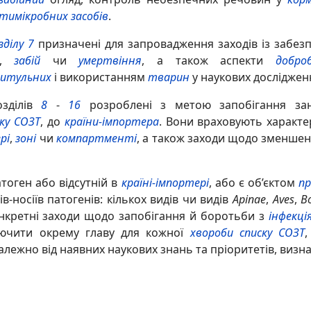
тимікробних засобів
.
зділу 7
призначені для запровадження заходів із забе
ня,
забій
чи
умертвіння
, а також аспекти
добро
ритульних
і використанням
тварин
у наукових дослідженн
озділів
8
-
16
розроблені з метою запобігання за
ку СОЗТ
, до
країни-імпортера
. Вони враховують характ
рі
,
зоні
чи
компартменті
, а також заходи щодо зменше
тоген або відсутній в
країні-імпортері
, або є об’єктом
пр
в-носіїв патогенів: кількох видів чи видів
Apinae
,
Aves
,
B
конкретні заходи щодо запобігання й боротьби з
інфекці
ючити окрему главу для кожної
хвороби списку СОЗТ
алежно від наявних наукових знань та пріоритетів, визн