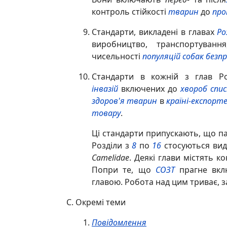
контроль стійкості
тварин
до
про
Стандарти, викладені в главах
Ро
виробництво, транспортуван
чисельності
популяцій
собак безп
Стандарти в кожній з глав Р
інвазій
включених до
хвороб спис
здоров'я тварин
в
країні-експорте
товару
.
Ці стандарти припускають, що па
Розділи з
8
по
16
стосуються виді
Camelidae
. Деякі глави містять 
Попри те, що
СОЗТ
прагне вкл
главою. Робота над цим триває, з
Окремі теми
Повідомлення