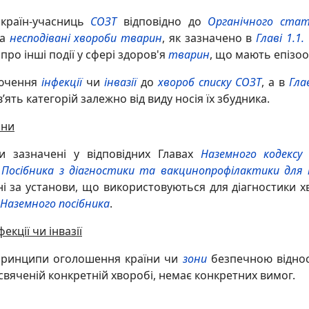
країн-учасниць
СОЗТ
відповідно до
Органічного ста
а
несподівані хвороби
тварин
, як зазначено в
Главі 1.1.
ро інші події у сфері здоров'я
тварин
, що мають епізо
лючення
інфекції
чи
інвазії
до
хвороб списку СОЗТ
, а в
Глав
’ять категорій залежно від виду носія їх збудника.
ини
и зазначені у відповідних Главах
Наземного кодексу
д
у
Посібника з діагностики та вакцинопрофілактики для
льні за установи, що використовуються для діагностики
Наземного посібника
.
екції чи інвазії
 принципи оголошення країни чи
зони
безпечною відно
исвяченій конкретній хворобі, немає конкретних вимог.