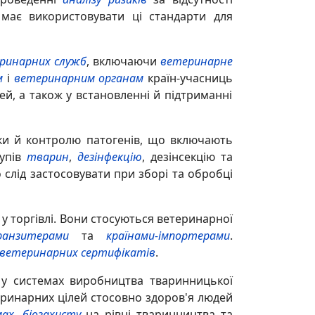
ає використовувати ці стандарти для
ринарних служб
, включаючи
ветеринарне
м
і
ветеринарним органам
країн-учасниць
ей, а також у встановленні й підтриманні
ки й контролю патогенів, що включають
рупів
тварин
,
дезінфекцію
, дезінсекцію та
о слід застосовувати при зборі та обробці
у торгівлі. Вони стосуються ветеринарної
ранзитерами
та
країнами-імпортерами
.
ветеринарних сертифікатів
.
 у системах виробництва тваринницької
теринарних цілей стосовно здоров'я людей
мах
,
біозахисту
на рівні тваринництва та