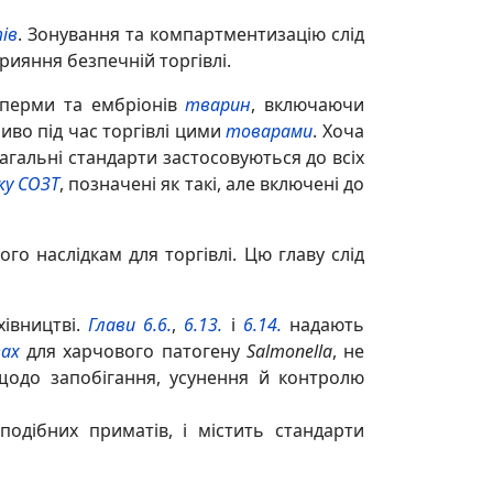
ів
. Зонування та компартментизацію слід
рияння безпечній торгівлі.
сперми та ембріонів
тварин
, включаючи
ливо під час торгівлі цими
товарами
. Хоча
загальні стандарти застосовуються до всіх
ку СОЗТ
, позначені як такі, але включені до
 наслідкам для торгівлі. Цю главу слід
хівництві.
Глави 6.6.
,
6.13.
і
6.14.
надають
вах
для харчового патогену
Salmonella
, не
щодо запобігання, усунення й контролю
одібних приматів, і містить стандарти