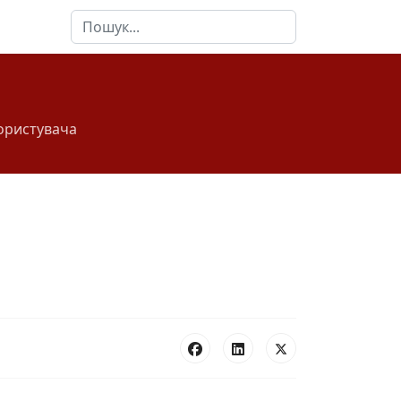
Пошук
ористувача