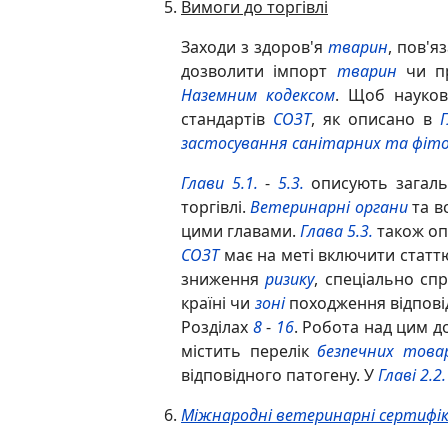
Вимоги до торгівлі
Заходи з здоров'я
тварин
, пов'я
дозволити імпорт
тварин
чи пр
Наземним кодексом
. Щоб науков
стандартів
СОЗТ
, як описано в
Г
застосування санітарних та фіто
Глави 5.1.
-
5.3.
описують загальн
торгівлі.
Ветеринарні органи
та в
цими главами.
Глава 5.3.
також оп
СОЗТ
має на меті включити статт
зниження
ризику
, спеціально сп
країні чи
зоні
походження відповід
Розділах
8
-
16
. Робота над цим д
містить перелік
безпечних това
відповідного патогену. У
Главі 2.2.
Міжнародні ветеринарні сертифі