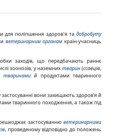
ти для поліпшення здоров'я та
добробуту
ати
ветеринарним органам
країн-учасниць
робки заходів, що передбачають раннє
ислі зоонозів, у наземних
тварин
(
ссавців,
лю
тваринами
й продуктами тваринного
 застосуванні вони захищають здоров’я й
тами тваринного походження, а також під
решкоджає застосуванню
ветеринарними
ків
, проведеному відповідно до положень