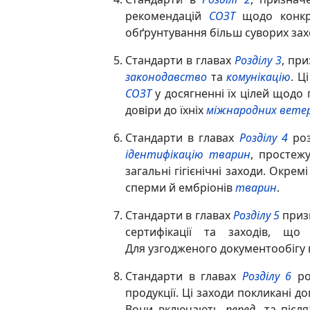
рекомендацій
СОЗТ
щодо конкр
обґрунтування більш суворих зах
Стандарти в главах
Розділу 3
, пр
законодавство
та
комунікацію
. Ц
СОЗТ
у досягненні їх цілей щодо
довіри до їхніх
міжнародних вете
Стандарти в главах
Розділу 4
роз
ідентифікацію
тварин
, простеж
загальні гігієнічні заходи. Окре
сперми й ембріонів
тварин
.
Стандарти в главах
Розділу 5
приз
сертифікації та заходів, що
Для узгодженого документообігу 
Стандарти в главах
Розділу 6
ро
продукції. Ці заходи покликані 
Вони включають
перед-
та після