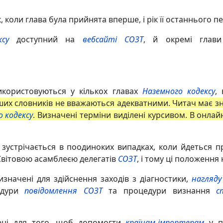
к, коли глава була прийнята вперше, і рік її останнього п
су
доступний на
вебсайті СОЗТ
, й окремі глав
икористовуються у кількох главах
Наземного кодексу
,
их словників не вважаються адекватними. Читач має зн
 кодексу
. Визначені терміни виділені курсивом. В онлай
 зустрічається в поодиноких випадках, коли йдеться пр
Світовою асамблеєю делегатів
СОЗТ
, і тому ці положення
значені для здійснення заходів з діагностики,
нагляду
едури
повідомлення
СОЗТ
та процедури визнання
с
ені для того, щоб допомогти
країнам-імпортерам
у п