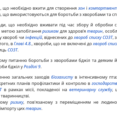
, що необхідно вжити для створення
зон
і
компартмент
ів, що використовуються для боротьби з хворобами та сп
ди, що необхідно вживати під час збору й обробки 
 з метою запобігання
ризикам
для здоров’я
тварин
, особ
му хвороб чи
інфекцій
, віднесених до
хвороб списку СОЗТ
, 
того, в
Главі 4.8.
, хвороби, що не включені до
хвороб спис
иць
СОЗТ
.
му питанню боротьби з хворобами бджіл та деяким його
оби бджіл у
Розділі 9
.
нню загальних заходів
біозахисту
в інтенсивному пта
кретних планів профілактики й контролю в
господарст
Т
в рамках місії, покладеної на
ветеринарну службу
, 
 тваринництві.
ному
ризику
, пов'язаному з переміщенням не людиноп
 імпорту цих
тварин
.