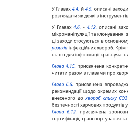
У Главах
4.4.
й
4.5.
описані заходи
розглядати як деякі з інструмент
У Главах
4.6.
-
4.12.
описані захо
мікроманіпуляції та клонування,
ці заходи стосуються в основно
ризиків
інфекційних хвороб. Крім 
нього для інформації країн-учасн
Глава 4.15.
присвячена конкретно
читати разом з главами про хвор
Глава 6.5.
присвячена впровадже
рекомендації щодо окремих кон
внесеного до
хвороб списку СОЗ
безпечності харчових продуктів у
Глава 6.12.
присвячена зооноз
сертифікації, транспортування та