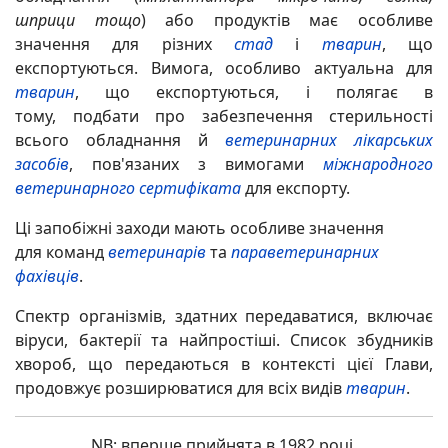
шприци тощо
) або продуктів має особливе
значення для різних
стад
і
тварин
, що
експортуються. Вимога, особливо актуальна для
тварин
, що експортуються, і полягає в
тому, подбати про забезпечення стерильності
всього обладнання й
ветеринарних лікарських
засобів
, пов'язаних з вимогами
міжнародного
ветеринарного сертифіката
для експорту.
Ці запобіжні заходи мають особливе значення
для команд
ветеринарів
та
параветеринарних
фахівців
.
Спектр організмів, здатних передаватися, включає
віруси, бактерії та найпростіші. Список збудників
хвороб, що передаються в контексті цієї Глави,
продовжує розширюватися для всіх видів
тварин
.
NB: вперше прийнята в 1982 році.