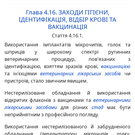
Глава 4.16.
ЗАХОДИ ГІГІЄНИ,
ІДЕНТИФІКАЦІЯ, ВІДБІР КРОВІ ТА
ВАКЦИНАЦІЯ
Стаття 4.16.1.
Використання
імплантатів
мікрочипів, голок та
шприців у широкому спектрі рутинних
ветеринарних процедур, пов'язаних з
ідентифікацією, взяттям зразків крові,
вакцинацією
та ін'єкціями
ветеринарних лікарських засобів
чи
пристроїв, стало звичним явищем.
Нестерилізоване обладнання й використання
відкритих флаконів з вакцинами та
ветеринарними
лікарськими засобами
для різних
стад
має бути
неприйнятним з професійного погляду.
Використання нестерилізованого й забрудненого
обладнання (
імплантатори мікрочипів, голки,